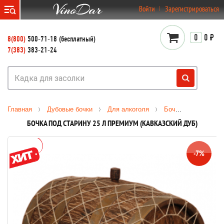
}
Войти
Зарегистрироваться
0
0 ₽
8(800)
500-71-18 (бесплатный)
7(383)
383-21-24
Главная
Дубовые бочки
Для алкоголя
Бочки Премиум (колотый кавказский дуб)
БОЧКА ПОД СТАРИНУ 25 Л ПРЕМИУМ (КАВКАЗСКИЙ ДУБ)
-7%